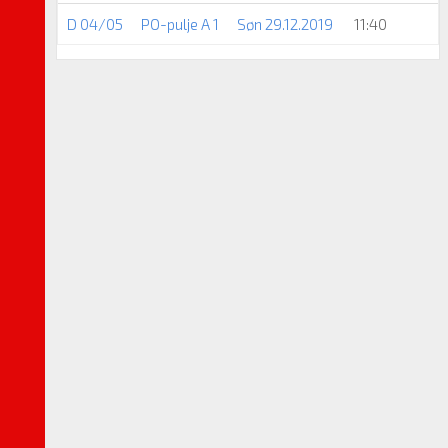
D 04/05
PO-pulje A 1
Søn 29.12.2019
11:40