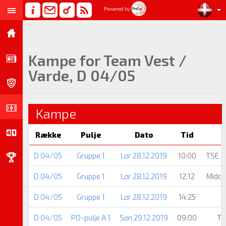
Powered by
Kampe for Team Vest /
Varde, D 04/05
Kampe
Række
Pulje
Dato
Tid
D 04/05
Gruppe 1
Lør 28.12.2019
10:00
TSE -
D 04/05
Gruppe 1
Lør 28.12.2019
12:12
Midde
D 04/05
Gruppe 1
Lør 28.12.2019
14:25
D 04/05
PO-pulje A 1
Søn 29.12.2019
09:00
Te