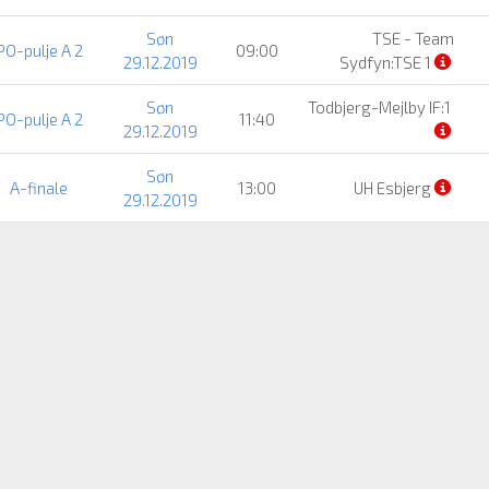
Søn
TSE - Team
PO-pulje A 2
09:00
29.12.2019
Sydfyn:TSE 1
Søn
Todbjerg-Mejlby IF:1
PO-pulje A 2
11:40
29.12.2019
Søn
A-finale
13:00
UH Esbjerg
29.12.2019