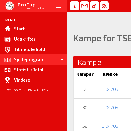
ProCup
Tournament Software
MENU
Start
Kampe for TSE
Udskrifter
Tilmeldte hold
Spilleprogram
Kampe
Statistik Total
Kampnr
Række
Vindere
2
D 04/05
Last Update : 2019-12-30 18:17
30
D 04/05
58
D 04/05