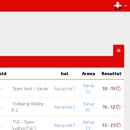
old
hal
Arena
Resultat
Aarup
-
Team Vest / Varde
Aarup Hal 1
10 - 15
FC
Todbjerg-Mejlby
Aarup
-
Aarup Hal 1
15 - 12
IF:2
FC
TSE - Team
Aarup
-
Aarup Hal 1
13 - 23
Sydfyn:TSE 1
FC