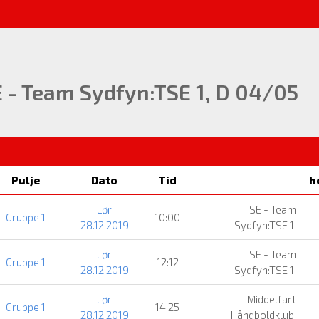
 - Team Sydfyn:TSE 1, D 04/05
Pulje
Dato
Tid
h
Lør
TSE - Team
Gruppe 1
10:00
28.12.2019
Sydfyn:TSE 1
Lør
TSE - Team
Gruppe 1
12:12
28.12.2019
Sydfyn:TSE 1
Lør
Middelfart
Gruppe 1
14:25
28.12.2019
Håndboldklub