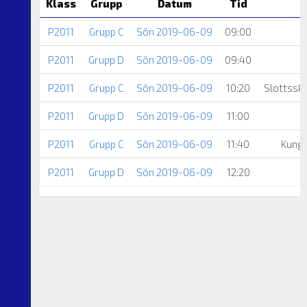
Klass
Grupp
Datum
Tid
P2011
Grupp C
Sön 2019-06-09
09:00
P2011
Grupp D
Sön 2019-06-09
09:40
P2011
Grupp C
Sön 2019-06-09
10:20
Slottssk
P2011
Grupp D
Sön 2019-06-09
11:00
P2011
Grupp C
Sön 2019-06-09
11:40
Kungs
P2011
Grupp D
Sön 2019-06-09
12:20