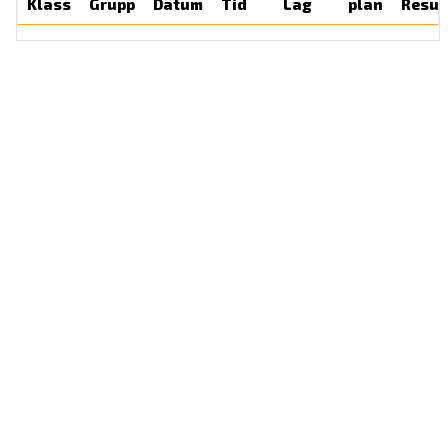
Klass
Grupp
Datum
Tid
Lag
plan
Resul