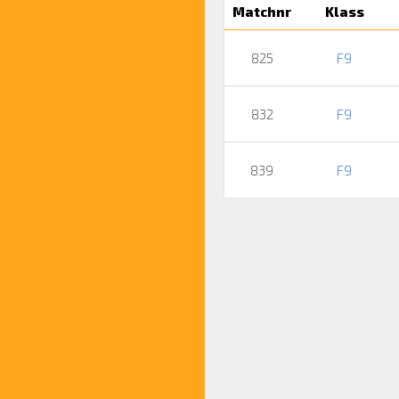
Matchnr
Klass
825
F9
832
F9
839
F9