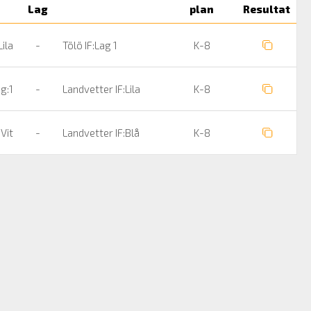
Lag
plan
Resultat
Lila
-
Tölö IF:Lag 1
K-8
ng:1
-
Landvetter IF:Lila
K-8
 Vit
-
Landvetter IF:Blå
K-8