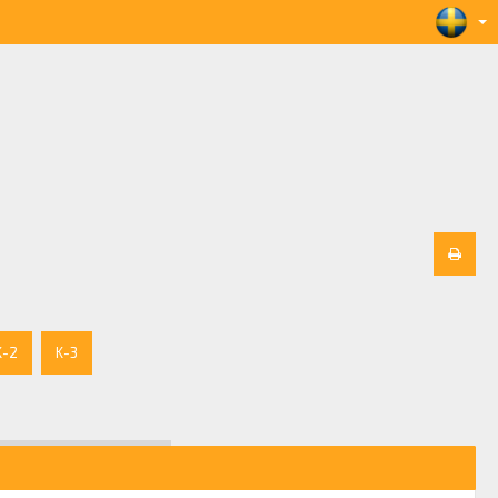
K-2
K-3