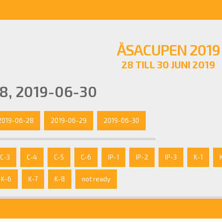
ÅSACUPEN 2019
28 TILL 30 JUNI 2019
8, 2019-06-30
2019-06-28
2019-06-29
2019-06-30
C-3
C-4
C-5
C-6
IP-1
IP-2
IP-3
K-1
K-6
K-7
K-8
not ready