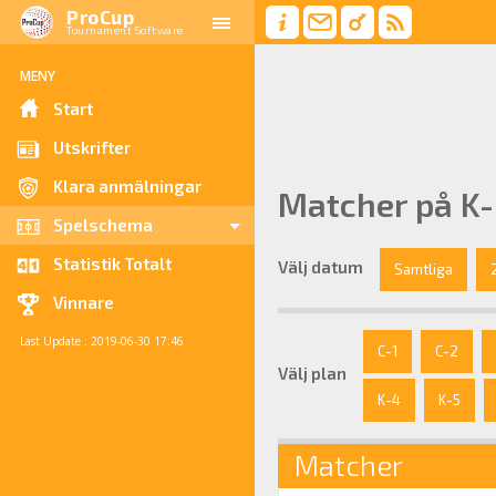
ProCup
Tournament Software
MENY
Start
Utskrifter
Klara anmälningar
Matcher på K-
Spelschema
Statistik Totalt
Välj datum
Samtliga
Vinnare
Last Update : 2019-06-30 17:46
C-1
C-2
Välj plan
K-4
K-5
Matcher