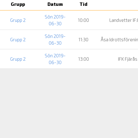
Grupp
Datum
Tid
Sön 2019-
Grupp 2
10:00
Landvetter IF:
06-30
Sön 2019-
Grupp 2
11:30
Åsa Idrottsföreni
06-30
Sön 2019-
Grupp 2
13:00
IFK Fjärås
06-30