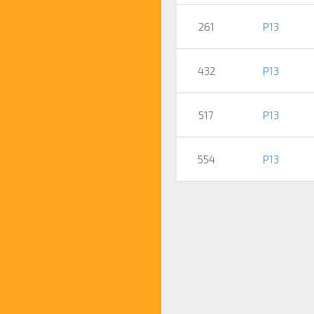
261
P13
432
P13
517
P13
554
P13