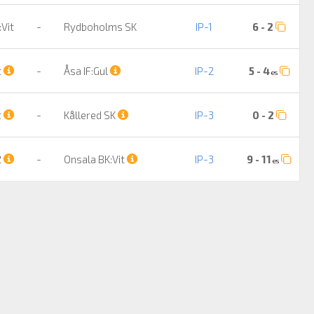
:Vit
-
Rydboholms SK
IP-1
6 - 2
t
-
Åsa IF:Gul
IP-2
5 - 4
es
t
-
Kållered SK
IP-3
0 - 2
2
-
Onsala BK:Vit
IP-3
9 - 11
es