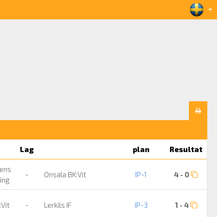
Lag
plan
Resultat
ens
-
Onsala BK:Vit
IP-1
4 - 0
ning
:Vit
-
Lerkils IF
IP-3
1 - 4