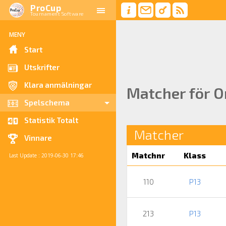
ProCup
Tournament Software
MENY
Start
Utskrifter
Klara anmälningar
Matcher för O
Spelschema
Statistik Totalt
Matcher
Vinnare
Matchnr
Klass
Last Update : 2019-06-30 17:46
110
P13
213
P13