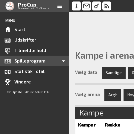
ProCup
Tournament Software
MENU
Start
Udskrifter
Tilmeldte hold
Kampe i arena
Spilleprogram
Statistik Total
Vælg dato
Samtlige
0
Vindere
Last Update : 2018-07-09 01:39
Vælg arena
Argir
Hoy
Kampe
Kampnr
Række