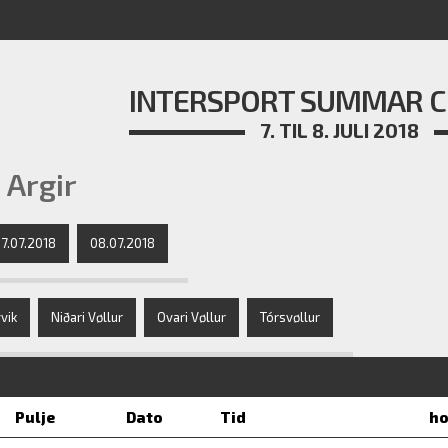
INTERSPORT SUMMAR C
7. TIL 8. JULI 2018
 Argir
7.07.2018
08.07.2018
vik
Niðari Vøllur
Ovari Vøllur
Tórsvøllur
Pulje
Dato
Tid
ho