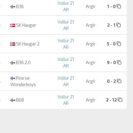
Vøllur 21
-
B36
Argir
1 - 0
AR
Vøllur 21
-
SK Haugar
Argir
2 - 1
AR
Vøllur 21
-
SK Haugar 2
Argir
5 - 0
AR
Vøllur 21
-
B36 2.0
Argir
9 - 0
AR
Roa sa
Vøllur 21
-
Argir
0 - 2
Wonderboys
AR
Vøllur 21
-
B68
Argir
2 - 12
AR