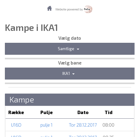
Website powered by
Kampe i IKA1
Vælg dato
Samtlige
Vælg bane
IKA1
Kampe
Række
Pulje
Dato
Tid
U16D
pulje 1
Tor 28.12.2017
08:00