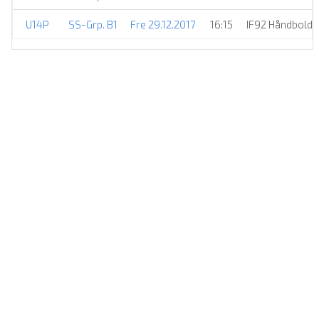
U14P
SS-Grp. B1
Fre 29.12.2017
16:15
IF92 Håndbold, 