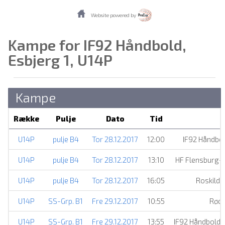
Website powered by
Kampe for IF92 Håndbold,
Esbjerg 1, U14P
Kampe
Række
Pulje
Dato
Tid
U14P
pulje B4
Tor 28.12.2017
12:00
IF92 Håndbol
U14P
pulje B4
Tor 28.12.2017
13:10
HF Flensburg
U14P
pulje B4
Tor 28.12.2017
16:05
Roskilde
U14P
SS-Grp. B1
Fre 29.12.2017
10:55
Rødo
U14P
SS-Grp. B1
Fre 29.12.2017
13:55
IF92 Håndbold, 