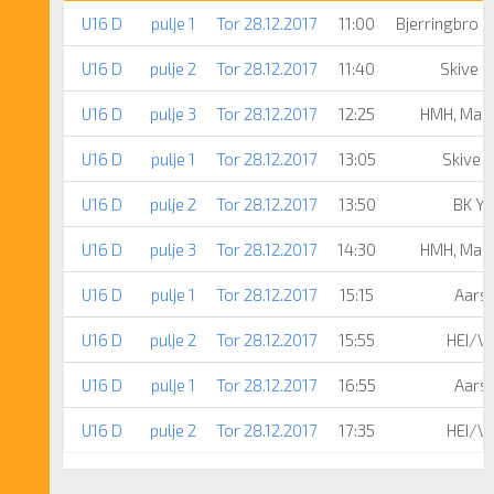
U16 D
pulje 1
Tor 28.12.2017
11:00
Bjerringbro F
U16 D
pulje 2
Tor 28.12.2017
11:40
Skive f
U16 D
pulje 3
Tor 28.12.2017
12:25
HMH, Mar
U16 D
pulje 1
Tor 28.12.2017
13:05
Skive f
U16 D
pulje 2
Tor 28.12.2017
13:50
BK Y
U16 D
pulje 3
Tor 28.12.2017
14:30
HMH, Mar
U16 D
pulje 1
Tor 28.12.2017
15:15
Aars
U16 D
pulje 2
Tor 28.12.2017
15:55
HEI/VR
U16 D
pulje 1
Tor 28.12.2017
16:55
Aars
U16 D
pulje 2
Tor 28.12.2017
17:35
HEI/VR