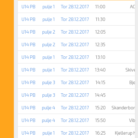
U14 PB
pulje 1
Tor 28.12.2017
11:00
AGF
U14 PB
pulje 1
Tor 28.12.2017
11:30
U14 PB
pulje 2
Tor 28.12.2017
12:05
U14 PB
pulje 2
Tor 28.12.2017
12:35
U14 PB
pulje 1
Tor 28.12.2017
13:10
U14 PB
pulje 1
Tor 28.12.2017
13:40
Skive 
U14 PB
pulje 3
Tor 28.12.2017
14:15
Bjer
U14 PB
pulje 3
Tor 28.12.2017
14:45
U14 PB
pulje 4
Tor 28.12.2017
15:20
Skanderborg
U14 PB
pulje 4
Tor 28.12.2017
15:50
Viby
U14 PB
pulje 1
Tor 28.12.2017
16:25
Kjellerup h