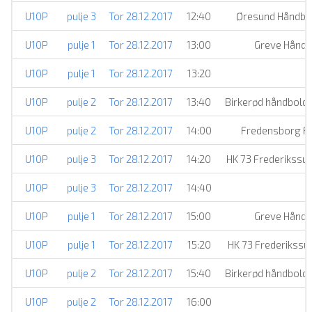
U10P
pulje 3
Tor 28.12.2017
12:40
Øresund Håndbo
U10P
pulje 1
Tor 28.12.2017
13:00
Greve Hånd
U10P
pulje 1
Tor 28.12.2017
13:20
U10P
pulje 2
Tor 28.12.2017
13:40
Birkerød håndbold
U10P
pulje 2
Tor 28.12.2017
14:00
Fredensborg 
U10P
pulje 3
Tor 28.12.2017
14:20
HK 73 Frederikssu
U10P
pulje 3
Tor 28.12.2017
14:40
H
U10P
pulje 1
Tor 28.12.2017
15:00
Greve Hånd
U10P
pulje 1
Tor 28.12.2017
15:20
HK 73 Frederikssu
U10P
pulje 2
Tor 28.12.2017
15:40
Birkerød håndbold
U10P
pulje 2
Tor 28.12.2017
16:00
H