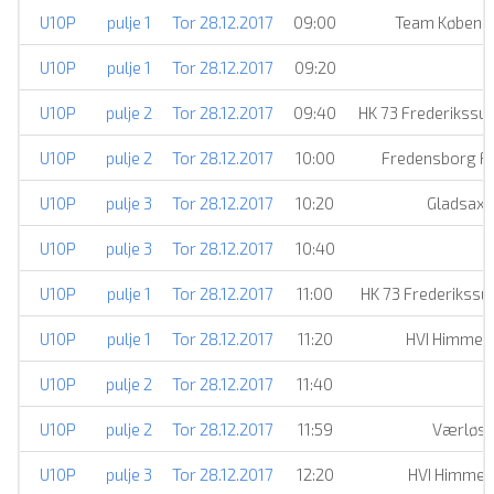
U10P
pulje 1
Tor 28.12.2017
09:00
Team Københ
U10P
pulje 1
Tor 28.12.2017
09:20
U10P
pulje 2
Tor 28.12.2017
09:40
HK 73 Frederikssu
U10P
pulje 2
Tor 28.12.2017
10:00
Fredensborg 
U10P
pulje 3
Tor 28.12.2017
10:20
Gladsax
U10P
pulje 3
Tor 28.12.2017
10:40
H
U10P
pulje 1
Tor 28.12.2017
11:00
HK 73 Frederikssu
U10P
pulje 1
Tor 28.12.2017
11:20
HVI Himmel
U10P
pulje 2
Tor 28.12.2017
11:40
H
U10P
pulje 2
Tor 28.12.2017
11:59
Værløse
U10P
pulje 3
Tor 28.12.2017
12:20
HVI Himmel