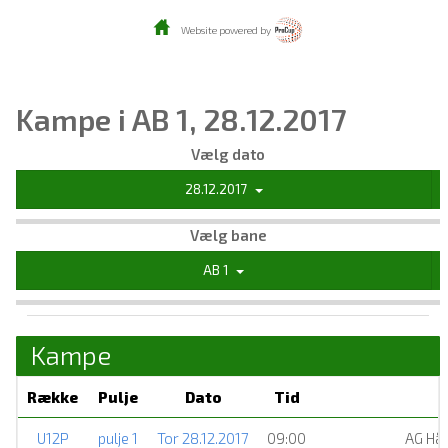
Website powered by
Kampe i AB 1, 28.12.2017
Vælg dato
28.12.2017
Vælg bane
AB 1
Kampe
Række
Pulje
Dato
Tid
U12P
pulje 1
Tor 28.12.2017
09:00
AG Hå