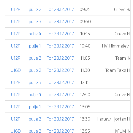
U12P
pulje 2
Tor 28.12.2017
09:25
Greve Hå
U12P
pulje 3
Tor 28.12.2017
09:50
U12P
pulje 4
Tor 28.12.2017
10:15
Greve Hå
U12P
pulje 1
Tor 28.12.2017
10:40
HVI Himmelev 
U12P
pulje 2
Tor 28.12.2017
11:05
Team Kø
U16D
pulje 2
Tor 28.12.2017
11:30
Team Faxe Hå
U12P
pulje 3
Tor 28.12.2017
12:15
U12P
pulje 4
Tor 28.12.2017
12:40
Greve Hå
U12P
pulje 1
Tor 28.12.2017
13:05
U12P
pulje 2
Tor 28.12.2017
13:30
Herlev/Hjorten Hå
U16D
pulje 2
Tor 28.12.2017
13:55
KFUM Kø