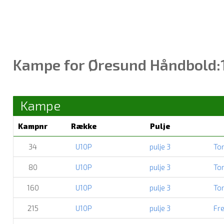
Kampe for Øresund Håndbold:
Kampe
Kampnr
Række
Pulje
34
U10P
pulje 3
Tor
80
U10P
pulje 3
Tor
160
U10P
pulje 3
Tor
215
U10P
pulje 3
Fre