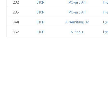
232
U10P
PO-grp A 1
Fre
285
U10P
PO-grp A 1
Fre
344
U10P
A-semifinal:02
Lør
362
U10P
A-finale
Lør