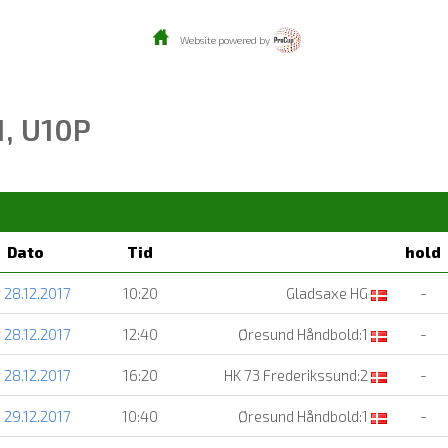
Website powered by
1, U10P
Dato
Tid
hold
 28.12.2017
10:20
Gladsaxe HG
-
 28.12.2017
12:40
Øresund Håndbold:1
-
 28.12.2017
16:20
HK 73 Frederikssund:2
-
 29.12.2017
10:40
Øresund Håndbold:1
-