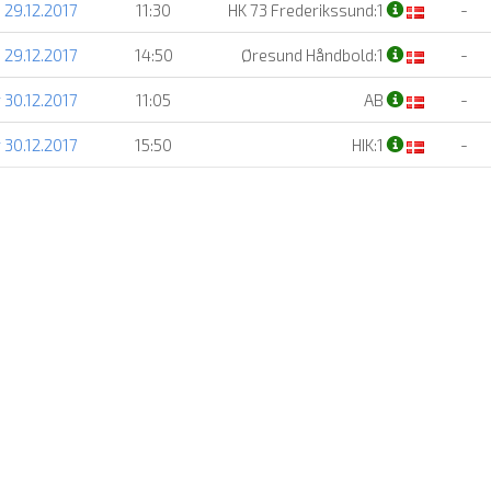
 29.12.2017
11:30
HK 73 Frederikssund:1
-
 29.12.2017
14:50
Øresund Håndbold:1
-
 30.12.2017
11:05
AB
-
 30.12.2017
15:50
HIK:1
-