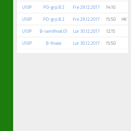
U10P
PO-grp B 2
Fre 29.12.2017
14:10
U10P
PO-grp B 2
Fre 29.12.2017
15:50
HK 7
U10P
B-semifinal:01
Lør 30.12.2017
12:15
U10P
B-finale
Lør 30.12.2017
15:50