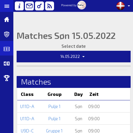
Powered by
Matches Søn 15.05.2022
Select date
14.05.2022
Matches
Class
Group
Day
Zeit
U11D-A
Pulje 1
Søn
09:00
U11D-A
Pulje 1
Søn
09:00
U9D-C
Gruppe 1
Søn
09:00