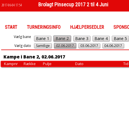
Brolagt Pinsecup 2017 2 til 4 Juni
2017-06-04 17:54
START
TURNERINGSINFO
HJÆLPERSEDLER
SPONS
Vælg bane
Bane 1
Bane 2
Bane 3
Bane 4
Bane 5
Vælg dato
Samtlige
02.06.2017
03.06.2017
04.06.2017
Kampe i Bane 2, 02.06.2017
Kampnr
Række
Pulje
Dato
Tid