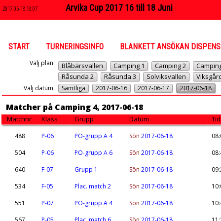
Arvika Cup 2017 16 till 18 Juni
2017-06-18 18:07
START
TURNERINGSINFO
BLANKETT ANSÖKAN DISPENS
Välj plan
Blåbärsvallen
Camping 1
Camping 2
Camping
Råsunda 2
Råsunda 3
Solviksvallen
Viksgår
Välj datum
Samtliga
2017-06-16
2017-06-17
2017-06-18
Matcher på Camping 4, 2017-06-18
Matchnr
Klass
Grupp
Datum
Tid
488
P-06
PO-grupp A 4
Sön
2017-06-18
08:
504
P-06
PO-grupp A 6
Sön
2017-06-18
08:
640
F-07
Grupp 1
Sön
2017-06-18
09:
534
F-05
Plac. match 2
Sön
2017-06-18
10:
551
P-07
PO-grupp A 4
Sön
2017-06-18
10:
567
P-05
Plac. match 6
Sön
2017-06-18
11: