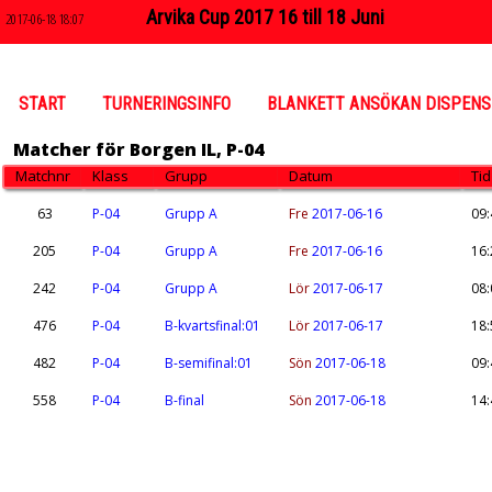
Arvika Cup 2017 16 till 18 Juni
2017-06-18 18:07
START
TURNERINGSINFO
BLANKETT ANSÖKAN DISPENS
Matcher för Borgen IL, P-04
Matchnr
Klass
Grupp
Datum
Tid
63
P-04
Grupp A
Fre
2017-06-16
09:
205
P-04
Grupp A
Fre
2017-06-16
16:
242
P-04
Grupp A
Lör
2017-06-17
08:
476
P-04
B-kvartsfinal:01
Lör
2017-06-17
18:
482
P-04
B-semifinal:01
Sön
2017-06-18
09:
558
P-04
B-final
Sön
2017-06-18
14: