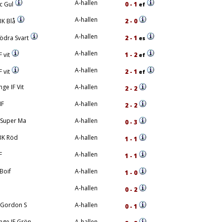
A-hallen
c Gul
0 - 1
ef
A-hallen
K Blå
2 - 0
A-hallen
ödra Svart
2 - 1
es
A-hallen
 vit
1 - 2
ef
A-hallen
 vit
2 - 1
ef
ge IF Vit
A-hallen
2 - 2
IF
A-hallen
2 - 2
F Super Ma
A-hallen
0 - 3
BK Röd
A-hallen
1 - 1
F
A-hallen
1 - 1
Boif
A-hallen
1 - 0
A-hallen
0 - 2
F Gordon S
A-hallen
0 - 1
nge IF Grön
A-hallen