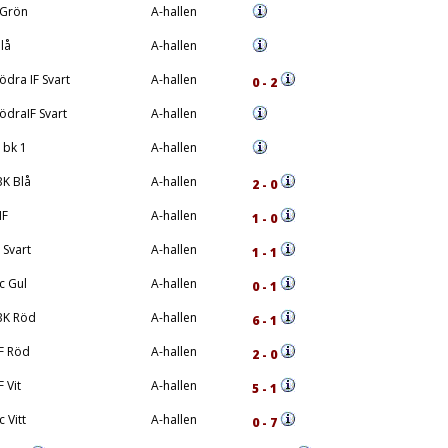
 Grön
A-hallen
lå
A-hallen
dra IF Svart
A-hallen
0 - 2
draIF Svart
A-hallen
bk 1
A-hallen
K Blå
A-hallen
2 - 0
IF
A-hallen
1 - 0
 Svart
A-hallen
1 - 1
c Gul
A-hallen
0 - 1
BK Röd
A-hallen
6 - 1
F Röd
A-hallen
2 - 0
 Vit
A-hallen
5 - 1
 Vitt
A-hallen
0 - 7