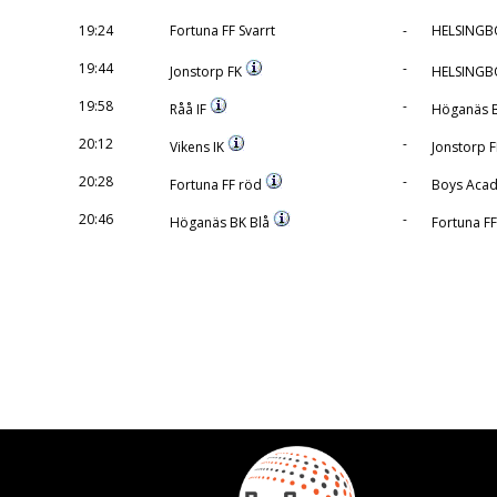
19:24
Fortuna FF Svarrt
-
HELSINGB
19:44
-
Jonstorp FK
HELSINGB
19:58
-
Råå IF
Höganäs B
20:12
-
Vikens IK
Jonstorp 
20:28
-
Fortuna FF röd
Boys Acad
20:46
-
Höganäs BK Blå
Fortuna F