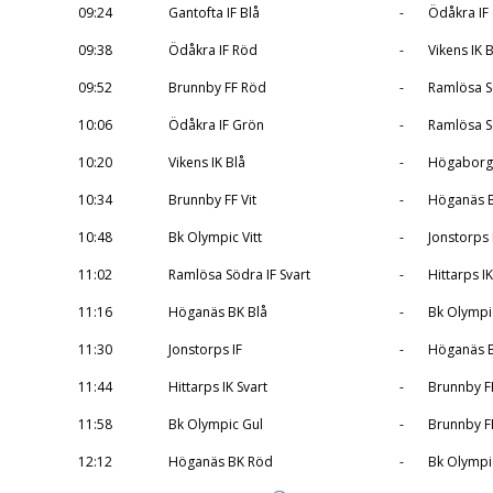
09:24
Gantofta IF Blå
-
Ödåkra IF
09:38
Ödåkra IF Röd
-
Vikens IK B
09:52
Brunnby FF Röd
-
Ramlösa Sö
10:06
Ödåkra IF Grön
-
Ramlösa Sö
10:20
Vikens IK Blå
-
Högaborg 
10:34
Brunnby FF Vit
-
Höganäs B
10:48
Bk Olympic Vitt
-
Jonstorps 
11:02
Ramlösa Södra IF Svart
-
Hittarps IK
11:16
Höganäs BK Blå
-
Bk Olympi
11:30
Jonstorps IF
-
Höganäs 
11:44
Hittarps IK Svart
-
Brunnby F
11:58
Bk Olympic Gul
-
Brunnby FF
12:12
Höganäs BK Röd
-
Bk Olympic