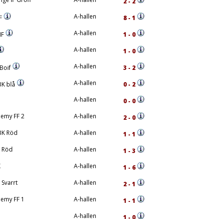
2 - 2
A-hallen
FF
8 - 1
A-hallen
IF
1 - 0
A-hallen
1 - 0
A-hallen
Boif
3 - 2
A-hallen
K blå
0 - 2
A-hallen
0 - 0
emy FF 2
A-hallen
2 - 0
BK Röd
A-hallen
1 - 1
F Röd
A-hallen
1 - 3
K
A-hallen
1 - 6
 Svarrt
A-hallen
2 - 1
emy FF 1
A-hallen
1 - 1
A-hallen
1 - 0