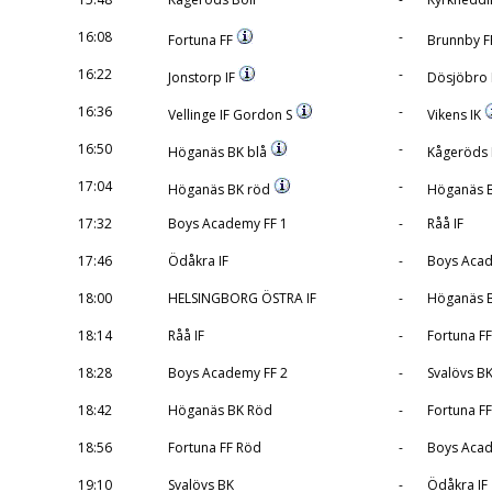
16:08
-
Fortuna FF
Brunnby 
16:22
-
Jonstorp IF
Dösjöbro 
16:36
-
Vellinge IF Gordon S
Vikens IK
16:50
-
Höganäs BK blå
Kågeröds 
17:04
-
Höganäs BK röd
Höganäs B
17:32
Boys Academy FF 1
-
Råå IF
17:46
Ödåkra IF
-
Boys Acad
18:00
HELSINGBORG ÖSTRA IF
-
Höganäs 
18:14
Råå IF
-
Fortuna F
18:28
Boys Academy FF 2
-
Svalövs B
18:42
Höganäs BK Röd
-
Fortuna FF
18:56
Fortuna FF Röd
-
Boys Acad
19:10
Svalövs BK
-
Ödåkra IF