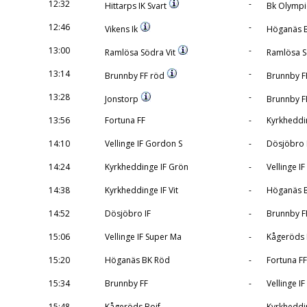
12:32
-
Hittarps IK Svart
Bk Olympi
12:46
-
Vikens Ik
Höganäs B
13:00
-
Ramlösa Södra Vit
Ramlösa S
13:14
-
Brunnby FF röd
Brunnby FF
13:28
-
Jonstorp
Brunnby FF
13:56
Fortuna FF
-
Kyrkheddin
14:10
Vellinge IF Gordon S
-
Dösjöbro 
14:24
Kyrkheddinge IF Grön
-
Vellinge I
14:38
Kyrkheddinge IF Vit
-
Höganäs 
14:52
Dösjöbro IF
-
Brunnby F
15:06
Vellinge IF Super Ma
-
Kågeröds 
15:20
Höganäs BK Röd
-
Fortuna FF
15:34
Brunnby FF
-
Vellinge I
15:48
Kågeröds Boif
-
Kyrkheddi