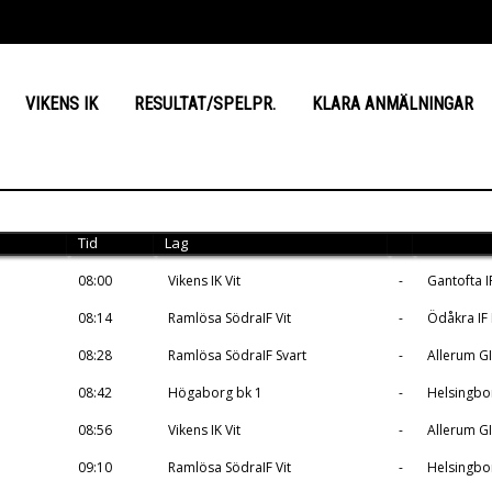
VIKENS IK
RESULTAT/SPELPR.
KLARA ANMÄLNINGAR
Tid
Lag
08:00
Vikens IK Vit
-
Gantofta I
08:14
Ramlösa SödraIF Vit
-
Ödåkra IF
08:28
Ramlösa SödraIF Svart
-
Allerum GI
08:42
Högaborg bk 1
-
Helsingbor
08:56
Vikens IK Vit
-
Allerum GI
09:10
Ramlösa SödraIF Vit
-
Helsingbor