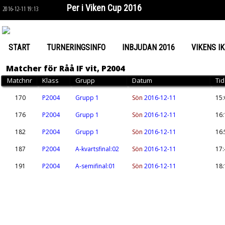
Per i Viken Cup 2016
2016-12-11 19:13
START
TURNERINGSINFO
INBJUDAN 2016
VIKENS IK
Matcher för Råå IF vit, P2004
Matchnr
Klass
Grupp
Datum
Tid
170
P2004
Grupp 1
Sön
2016-12-11
15:
176
P2004
Grupp 1
Sön
2016-12-11
16:
182
P2004
Grupp 1
Sön
2016-12-11
16:
187
P2004
A-kvartsfinal:02
Sön
2016-12-11
17:
191
P2004
A-semifinal:01
Sön
2016-12-11
18: