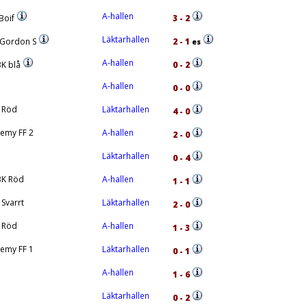
A-hallen
Boif
3 - 2
Läktarhallen
F Gordon S
2 - 1
es
A-hallen
K blå
0 - 2
A-hallen
0 - 0
 Röd
Läktarhallen
4 - 0
emy FF 2
A-hallen
2 - 0
Läktarhallen
0 - 4
K Röd
A-hallen
1 - 1
 Svarrt
Läktarhallen
2 - 0
 Röd
A-hallen
1 - 3
emy FF 1
Läktarhallen
0 - 1
A-hallen
1 - 6
Läktarhallen
0 - 2