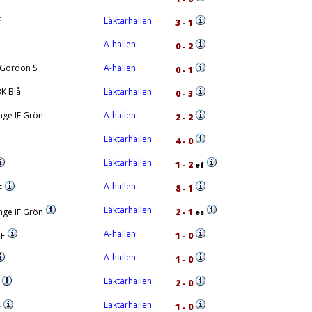
F
Läktarhallen
3 - 1
A-hallen
0 - 2
F Gordon S
A-hallen
0 - 1
K Blå
Läktarhallen
0 - 3
ge IF Grön
A-hallen
2 - 2
Läktarhallen
4 - 0
Läktarhallen
1 - 2
ef
A-hallen
F
8 - 1
Läktarhallen
nge IF Grön
2 - 1
es
A-hallen
IF
1 - 0
A-hallen
1 - 0
Läktarhallen
F
2 - 0
Läktarhallen
F
1 - 0