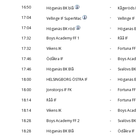
16:50
-
Höganäs BK blå
Kågeröds 
17:04
-
Vellinge IF SuperMac
Vellinge I
17:04
-
Höganäs BK röd
Höganäs B
17:32
Boys Academy FF 1
-
Råå IF
17:32
Vikens IK
-
Fortuna FF
17:46
Ödåkra IF
-
Boys Acad
17:46
Höganäs BK Blå
-
Svalövs BK
18:00
HELSINGBORG ÖSTRA IF
-
Höganäs B
18:00
Jonstorps IF FK
-
Fortuna FF
18:14
Råå IF
-
Fortuna FF
18:14
Vikens IK
-
Boys Acad
18:28
Boys Academy FF 2
-
Svalövs BK
18:28
Höganäs BK Blå
-
Ödåkra IF