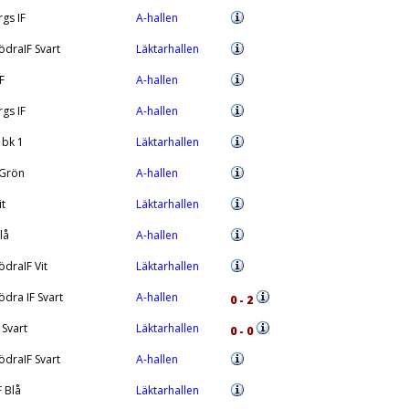
gs IF
A-hallen
draIF Svart
Läktarhallen
F
A-hallen
gs IF
A-hallen
bk 1
Läktarhallen
 Grön
A-hallen
it
Läktarhallen
lå
A-hallen
draIF Vit
Läktarhallen
dra IF Svart
A-hallen
0 - 2
 Svart
Läktarhallen
0 - 0
draIF Svart
A-hallen
F Blå
Läktarhallen