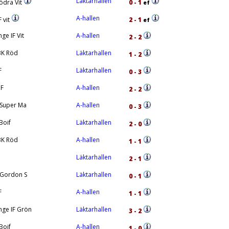
Läktarhallen
ödra Vit
0 - 1
ef
A-hallen
 vit
2 - 1
ef
ge IF Vit
A-hallen
2 - 2
K Röd
Läktarhallen
1 - 2
F
Läktarhallen
0 - 3
IF
A-hallen
2 - 2
F Super Ma
A-hallen
0 - 3
Boif
Läktarhallen
2 - 0
K Röd
A-hallen
1 - 1
Läktarhallen
2 - 1
F Gordon S
Läktarhallen
0 - 1
F
A-hallen
1 - 1
ge IF Grön
Läktarhallen
3 - 2
Boif
A-hallen
1 - 0