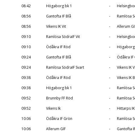
08:42
Högaborg bk 1
-
Helsingbor
08:56
Gantofta IF Blå
-
Ramlösa Sö
08:56
Vikens IK Vit
-
Allerum GI
09:10
Ramlösa SödraIF Vit
-
Helsingbor
09:10
Ödåkra IF Röd
-
Högaborg 
09:24
Gantofta IF Blå
-
Ödåkra IF
09:24
Ramlösa SödraIF Svart
-
Vikens IK V
09:38
Ödåkra IF Röd
-
Vikens IK B
09:38
Högaborg bk 1
-
Ramlösa Sö
09:52
Brunnby FF Röd
-
Ramlösa Sö
09:52
Vikens Ik
-
Hittarps IK
10:06
Ödåkra IF Grön
-
Ramlösa Sö
10:06
Allerum GIF
-
Gantofta I