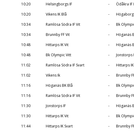
10:20
Helsingborgs IF
-
Ödåkra IF
10:20
Vikens IK Blå
-
Högaborg 
10:34
Ramlösa Södra IF Vit
-
Bk Olympi
10:34
Brunnby FF Vit
-
Höganäs B
10:48
Hittarps IK Vit
-
Höganäs B
10:48
Bk Olympic Vitt
-
Jonstorps 
11:02
Ramlösa Södra IF Svart
-
Hittarps IK
11:02
Vikens Ik
-
Brunnby F
11:16
Höganäs BK Blå
-
Bk Olympi
11:16
Ramlösa Södra IF Vit
-
Brunnby FF
11:30
Jonstorps IF
-
Höganäs B
11:30
Hittarps IK Vit
-
Bk Olympic
11:44
Hittarps IK Svart
-
Brunnby F