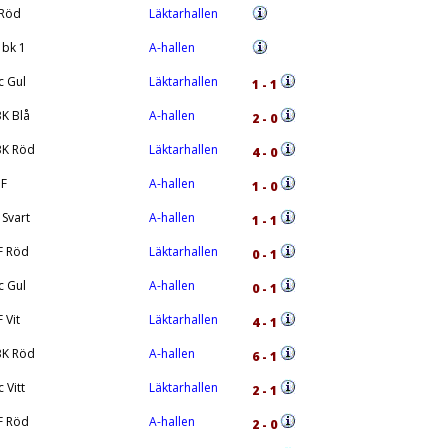
 Röd
Läktarhallen
bk 1
A-hallen
c Gul
Läktarhallen
1 - 1
K Blå
A-hallen
2 - 0
K Röd
Läktarhallen
4 - 0
IF
A-hallen
1 - 0
 Svart
A-hallen
1 - 1
F Röd
Läktarhallen
0 - 1
c Gul
A-hallen
0 - 1
 Vit
Läktarhallen
4 - 1
K Röd
A-hallen
6 - 1
 Vitt
Läktarhallen
2 - 1
F Röd
A-hallen
2 - 0