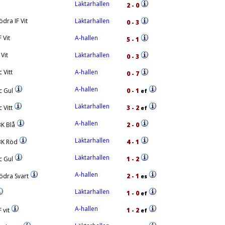
Läktarhallen
2 - 0
dra IF Vit
Läktarhallen
0 - 3
 Vit
A-hallen
5 - 1
 Vit
Läktarhallen
0 - 3
 Vitt
A-hallen
0 - 7
A-hallen
c Gul
0 - 1
ef
Läktarhallen
 Vitt
3 - 2
ef
A-hallen
K Blå
2 - 0
Läktarhallen
BK Röd
4 - 1
Läktarhallen
c Gul
1 - 2
A-hallen
ödra Svart
2 - 1
es
Läktarhallen
1 - 0
ef
A-hallen
 vit
1 - 2
ef