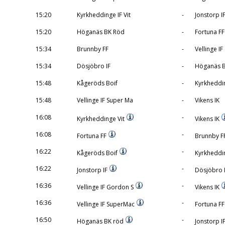
15:20
Kyrkheddinge IF Vit
-
Jonstorp I
15:20
Höganäs BK Röd
-
Fortuna FF
15:34
Brunnby FF
-
Vellinge I
15:34
Dösjöbro IF
-
Höganäs B
15:48
Kågeröds Boif
-
Kyrkheddin
15:48
Vellinge IF Super Ma
-
Vikens IK
16:08
-
Kyrkheddinge Vit
Vikens IK
16:08
-
Fortuna FF
Brunnby F
16:22
-
Kågeröds Boif
Kyrkheddi
16:22
-
Jonstorp IF
Dösjöbro 
16:36
-
Vellinge IF Gordon S
Vikens IK
16:36
-
Vellinge IF SuperMac
Fortuna F
16:50
-
Höganäs BK röd
Jonstorp I