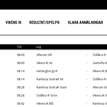
VIKENS IK
RESULTAT/SPELPR.
KLARA ANMÄLNINGAR
Tid
Lag
08:00
Allerum GIF
-
Ödåkra IF
08:00
Vikens IK Vit
-
Gantofta I
08:14
Helsingborgs IF
-
Vikens IK B
08:14
Ramlösa SödraIF Vit
-
Ödåkra IF
08:28
Ramlösa SödraIF Svart
-
Allerum GI
08:28
Ödåkra IF Grön
-
Vikens IK V
08:42
Vikens IK Blå
-
Ramlösa Sö