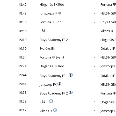
18:42
Höganäs BK Röd
-
Fortuna FF
18:42
Jonstorps IF FK
-
HELSINGBO
18:56
Fortuna FF Röd
-
Boys Acad
18:56
Råå IF
-
Vikens IK
19:10
Boys Academy FF 2
-
Höganäs B
19:10
Svalövs BK
-
Ödåkra IF
19:24
Fortuna FF Svarrt
-
HELSINGBO
19:24
Höganäs BK Röd
-
Jonstorps 
19:44
-
Boys Academy FF 1
Ödåkra IF
19:44
-
Jonstorp FK
HELSINGB
19:58
-
Boys Academy FF 2
Fortuna FF
19:58
-
Råå IF
Höganäs B
20:12
-
Vikens IK
Jonstorp 