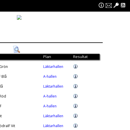
Plan
Resultat
 Grön
Läktarhallen
F Blå
A-hallen
lå
Läktarhallen
 Röd
A-hallen
F
A-hallen
it
Läktarhallen
draIF Vit
Läktarhallen