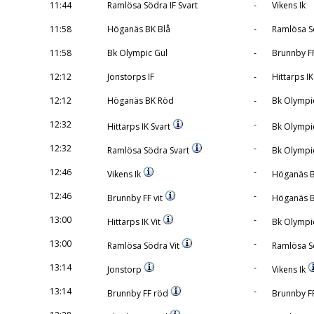
11:44
Ramlösa Södra IF Svart
-
Vikens Ik
11:58
Höganäs BK Blå
-
Ramlösa Sö
11:58
Bk Olympic Gul
-
Brunnby FF
12:12
Jonstorps IF
-
Hittarps IK
12:12
Höganäs BK Röd
-
Bk Olympic
12:32
-
Hittarps IK Svart
Bk Olympi
12:32
-
Ramlösa Södra Svart
Bk Olympic
12:46
-
Vikens Ik
Höganäs B
12:46
-
Brunnby FF vit
Höganäs 
13:00
-
Hittarps IK Vit
Bk Olympi
13:00
-
Ramlösa Södra Vit
Ramlösa S
13:14
-
Jonstorp
Vikens Ik
13:14
-
Brunnby FF röd
Brunnby FF