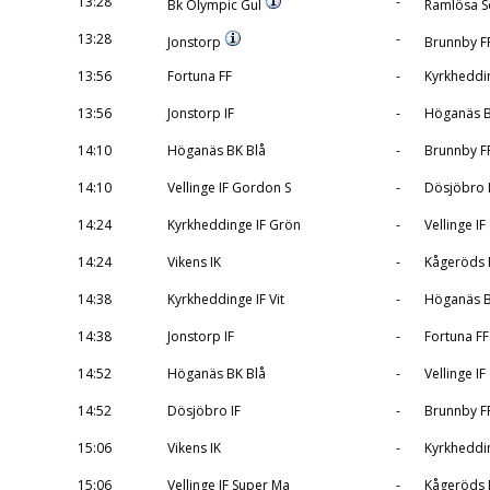
13:28
-
Bk Olympic Gul
Ramlösa S
13:28
-
Jonstorp
Brunnby FF
13:56
Fortuna FF
-
Kyrkheddin
13:56
Jonstorp IF
-
Höganäs B
14:10
Höganäs BK Blå
-
Brunnby F
14:10
Vellinge IF Gordon S
-
Dösjöbro 
14:24
Kyrkheddinge IF Grön
-
Vellinge I
14:24
Vikens IK
-
Kågeröds 
14:38
Kyrkheddinge IF Vit
-
Höganäs B
14:38
Jonstorp IF
-
Fortuna FF
14:52
Höganäs BK Blå
-
Vellinge I
14:52
Dösjöbro IF
-
Brunnby F
15:06
Vikens IK
-
Kyrkheddin
15:06
Vellinge IF Super Ma
-
Kågeröds 