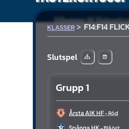
>
F14:F14 FLI
KLASSER
Slutspel
Grupp 1
Årsta AIK HF
- Röd
Spånga HK
- Blå/vit