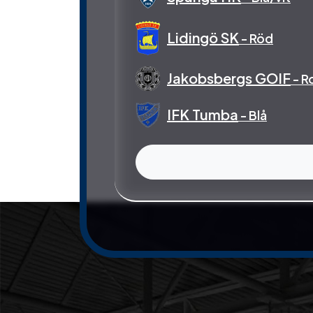
Lidingö SK
- Röd
Jakobsbergs GOIF
- R
IFK Tumba
- Blå