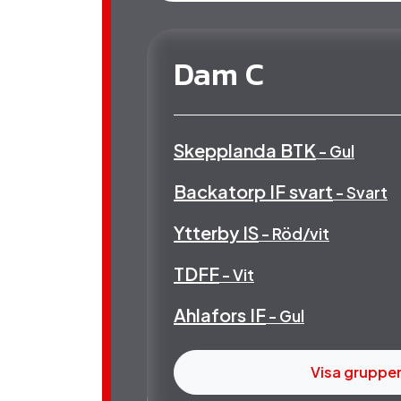
Dam C
Skepplanda BTK
- Gul
Backatorp IF svart
- Svart
Ytterby IS
- Röd/vit
TDFF
- Vit
Ahlafors IF
- Gul
Visa gruppe