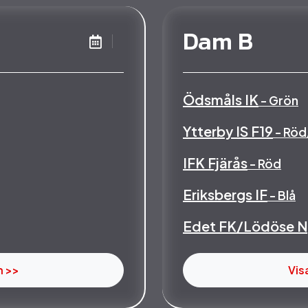
Dam B
Ödsmåls IK
- Grön
Ytterby IS F19
- Röd
IFK Fjärås
- Röd
Eriksbergs IF
- Blå
Edet FK/Lödöse N
n >>
Vis