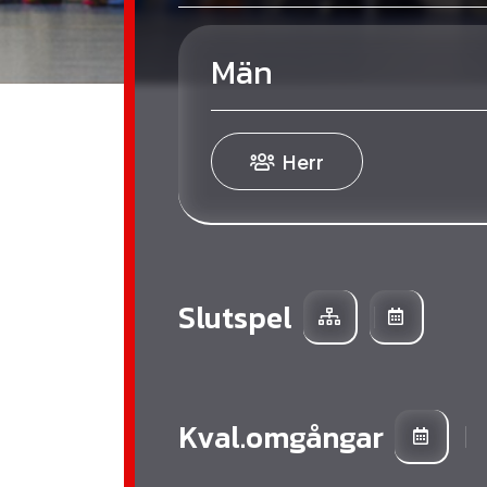
Män
Herr
Slutspel
Kval.omgångar