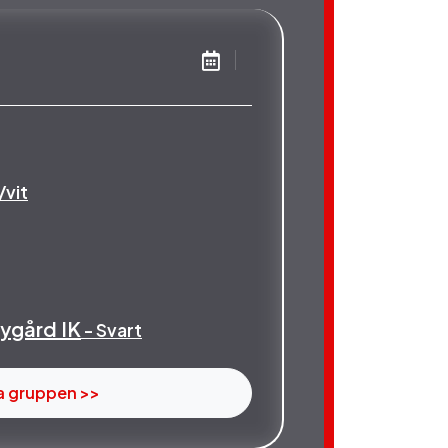
/vit
ygård IK
- Svart
a gruppen >>