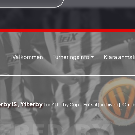
Välkommen
Turneringsinfo
Klara anmäl
rby IS, Ytterby
för Ytterby Cup - Futsal [archived]. Om d