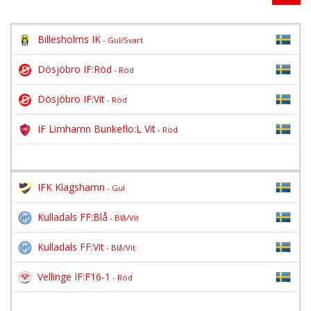
Billesholms IK
- Gul/Svart
Dösjöbro IF:Röd
- Röd
Dösjöbro IF:Vit
- Röd
IF Limhamn Bunkeflo:L Vit
- Röd
IFK Klagshamn
- Gul
Kulladals FF:Blå
- Blå/Vit
Kulladals FF:Vit
- Blå/Vit
Vellinge IF:F16-1
- Röd