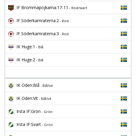
IF Brommapojkarna:17-11
- Röd/svart
IF Söderkamraterna:2
- Röd
IF Söderkamraterna:3
- Röd
IK Huge:1
- Blå
IK Huge:2
- Blå
IK Oden:Blå
- Blå/vit
IK Oden:Vit
- Blå/vit
Irsta IF:Grön
- Grön
Irsta IF:Svart
- Grön