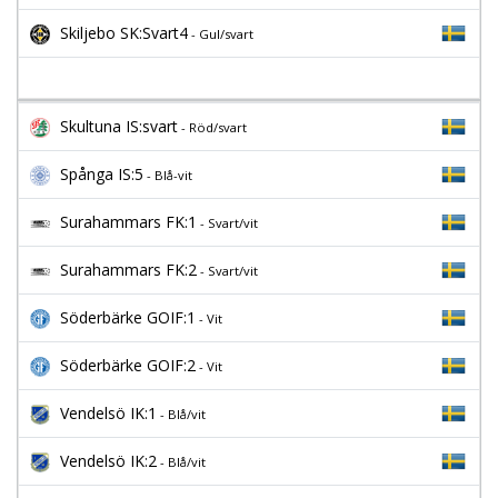
Skiljebo SK:Svart4
- Gul/svart
Skultuna IS:svart
- Röd/svart
Spånga IS:5
- Blå-vit
Surahammars FK:1
- Svart/vit
Surahammars FK:2
- Svart/vit
Söderbärke GOIF:1
- Vit
Söderbärke GOIF:2
- Vit
Vendelsö IK:1
- Blå/vit
Vendelsö IK:2
- Blå/vit