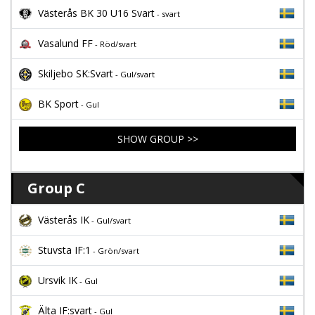
Västerås BK 30 U16 Svart
- svart
Vasalund FF
- Röd/svart
Skiljebo SK:Svart
- Gul/svart
BK Sport
- Gul
SHOW GROUP >>
Group C
Västerås IK
- Gul/svart
Stuvsta IF:1
- Grön/svart
Ursvik IK
- Gul
Älta IF:svart
- Gul