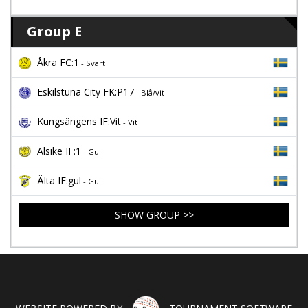
Group E
Åkra FC:1
- Svart
Eskilstuna City FK:P17
- Blå/vit
Kungsängens IF:Vit
- Vit
Alsike IF:1
- Gul
Älta IF:gul
- Gul
SHOW GROUP >>