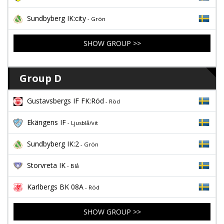
Sundbyberg IK:city
- Grön
SHOW GROUP >>
Group D
Gustavsbergs IF FK:Röd
- Röd
Ekängens IF
- Ljusblå/vit
Sundbyberg IK:2
- Grön
Storvreta IK
- Blå
Karlbergs BK 08A
- Röd
SHOW GROUP >>