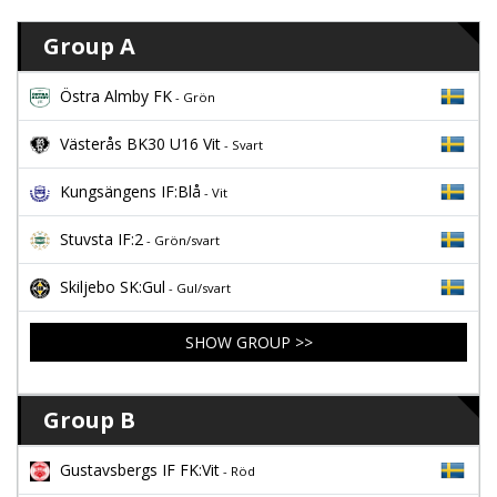
Group A
Östra Almby FK
- Grön
Västerås BK30 U16 Vit
- Svart
Kungsängens IF:Blå
- Vit
Stuvsta IF:2
- Grön/svart
Skiljebo SK:Gul
- Gul/svart
SHOW GROUP >>
Group B
Gustavsbergs IF FK:Vit
- Röd