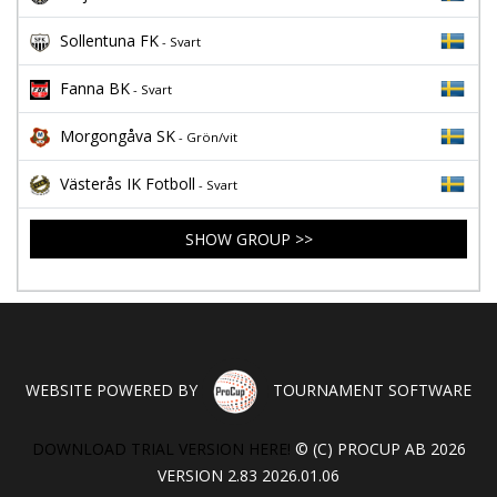
Sollentuna FK
- Svart
Fanna BK
- Svart
Morgongåva SK
- Grön/vit
Västerås IK Fotboll
- Svart
SHOW GROUP >>
WEBSITE POWERED BY
TOURNAMENT SOFTWARE
DOWNLOAD TRIAL VERSION HERE!
© (C) PROCUP AB 2026
VERSION 2.83 2026.01.06