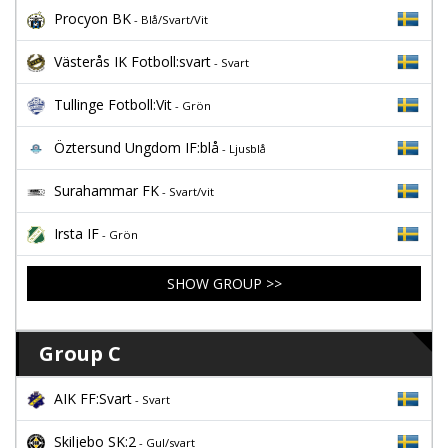
Procyon BK
- Blå/Svart/Vit
Västerås IK Fotboll:svart
- Svart
Tullinge Fotboll:Vit
- Grön
Öztersund Ungdom IF:blå
- Ljusblå
Surahammar FK
- Svart/vit
Irsta IF
- Grön
SHOW GROUP >>
Group C
AIK FF:Svart
- Svart
Skiljebo SK:2
- Gul/svart