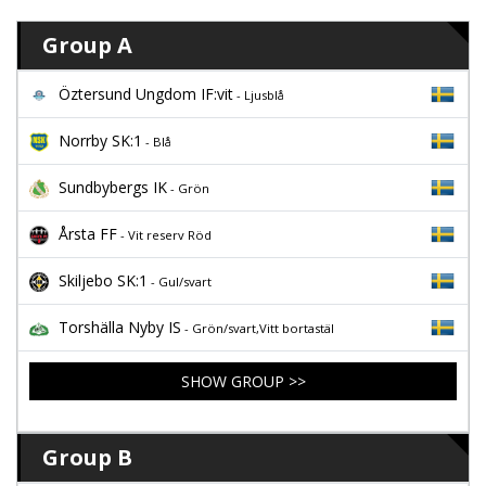
Group A
Öztersund Ungdom IF:vit
- Ljusblå
Norrby SK:1
- Blå
Sundbybergs IK
- Grön
Årsta FF
- Vit reserv Röd
Skiljebo SK:1
- Gul/svart
Torshälla Nyby IS
- Grön/svart,Vitt bortastäl
SHOW GROUP >>
Group B