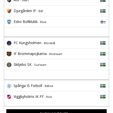
- Svart
Djurgården IF
- Blå
Esbo Bollklubb
- Blue
FC Kungsholmen
- Mörkblå
IF Brommapojkarna
- Röd/svart
Skiljebo SK
- Gul/svart
Spånga IS Fotboll
- Blå/vit
Viggbyholms IK FF
- Röd