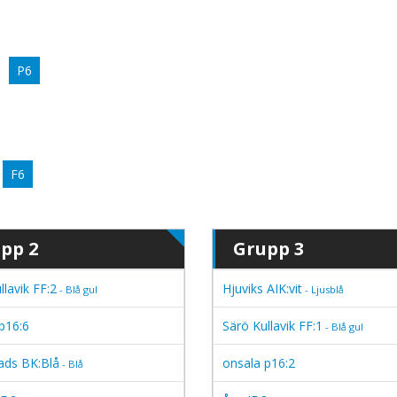
P6
F6
pp 2
Grupp 3
llavik FF:2
Hjuviks AIK:vit
- Blå gul
- Ljusblå
p16:6
Särö Kullavik FF:1
- Blå gul
ads BK:Blå
onsala p16:2
- Blå