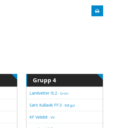
Grupp 4
Landvetter IS:2
- Grön
Särö Kullavik FF:3
- Blå gul
KF Velebit
- Vit