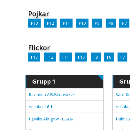
Pojkar
P13
P12
P11
P10
P9
P8
P7
Flickor
F13
F12
F11
F10
F9
F8
F7
Grupp 1
Gru
Rävlanda AIS:Blå
Särö Ku
- Blå / vit
onsala p16:1
onsala 
Hjuviks AIK:grön
Halmst
- Ljusblå