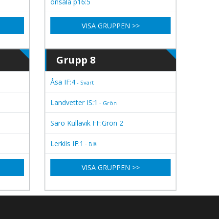
onsala p16:5
VISA GRUPPEN >>
Grupp 8
Åsa IF:4
- Svart
Landvetter IS:1
- Grön
Särö Kullavik FF:Grön 2
Lerkils IF:1
- Blå
VISA GRUPPEN >>