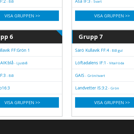
IF:2
Åsa IF:3
- Blå
- Svart
VISA GRUPPEN >>
VISA GRUPPEN >>
pp 6
Grupp 7
llavik FF:Grön 1
Särö Kullavik FF:4
- Blå gul
 AIK:blå
Löftadalens IF:1
- Ljusblå
- Vita/röda
IF:3
GAIS
- Blå
- Grön/svart
p16:3
Landvetter IS:3:2
- Grön
VISA GRUPPEN >>
VISA GRUPPEN >>