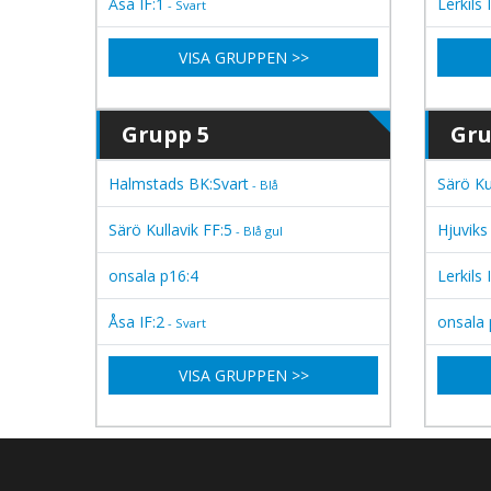
Åsa IF:1
Lerkils 
- Svart
VISA GRUPPEN >>
Grupp 5
Gru
Halmstads BK:Svart
Särö Ku
- Blå
Särö Kullavik FF:5
Hjuviks
- Blå gul
onsala p16:4
Lerkils 
Åsa IF:2
onsala 
- Svart
VISA GRUPPEN >>