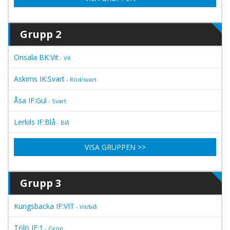
Grupp 2
Onsala BK:Vit
- Vit
Askims IK:Svart
- Röd/svart
Åsa IF:Gul
- Svart
Lerkils IF:Blå
- Blå
VISA GRUPPEN >>
Grupp 3
Kungsbacka IF:VIT
- Vit/blå
Tölö IF:1
- Grön