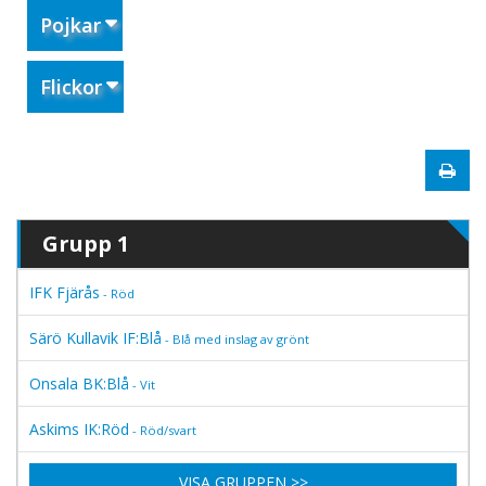
Pojkar
Flickor
Grupp 1
IFK Fjärås
- Röd
Särö Kullavik IF:Blå
- Blå med inslag av grönt
Onsala BK:Blå
- Vit
Askims IK:Röd
- Röd/svart
VISA GRUPPEN >>