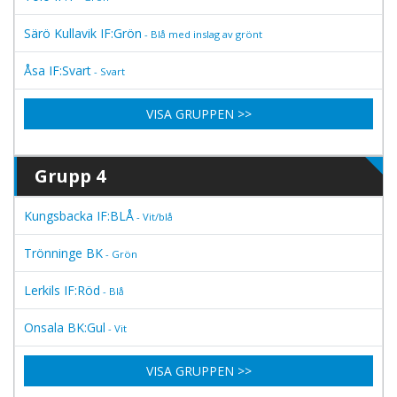
Särö Kullavik IF:Grön
- Blå med inslag av grönt
Åsa IF:Svart
- Svart
VISA GRUPPEN >>
Grupp 4
Kungsbacka IF:BLÅ
- Vit/blå
Trönninge BK
- Grön
Lerkils IF:Röd
- Blå
Onsala BK:Gul
- Vit
VISA GRUPPEN >>