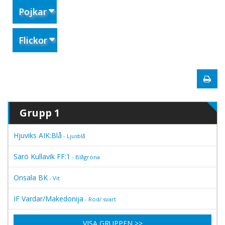
Pojkar
Flickor
Grupp 1
Hjuviks AIK:Blå
- Ljusblå
Särö Kullavik FF:1
- Blågröna
Onsala BK
- Vit
IF Vardar/Makedonija
- Röd/ svart
VISA GRUPPEN >>