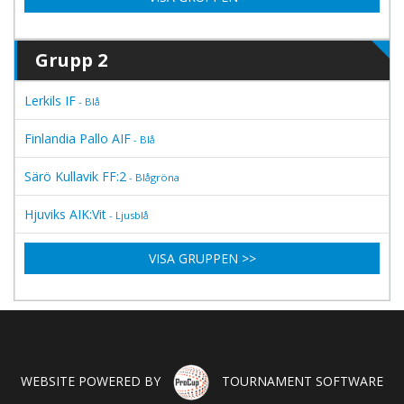
Grupp 2
Lerkils IF
- Blå
Finlandia Pallo AIF
- Blå
Särö Kullavik FF:2
- Blågröna
Hjuviks AIK:Vit
- Ljusblå
VISA GRUPPEN >>
WEBSITE POWERED BY
TOURNAMENT SOFTWARE