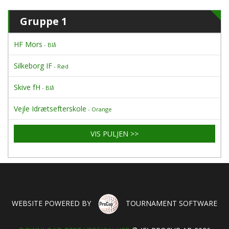
Gruppe 1
HF Mors
- Blå
Silkeborg IF
- Rød
Skive fH
- Blå
Vejle Idrætsefterskole
- Orange
VIS PULJEN >>
WEBSITE POWERED BY
TOURNAMENT SOFTWARE