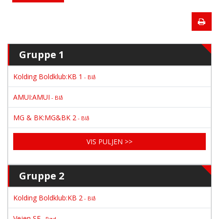
Gruppe 1
Kolding Boldklub:KB 1
- Blå
AMUI:AMUI
- Blå
MG & BK:MG&BK 2
- Blå
VIS PULJEN >>
Gruppe 2
Kolding Boldklub:KB 2
- Blå
Vejen SF
- Rød