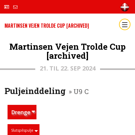
MARTINSEN VEJEN TROLDE CUP [ARCHIVED]
Martinsen Vejen Trolde Cup
[archived]
21. TIL 22. SEP 2024
Puljeinddeling
» U9 C
Drenge
Slutspilspulje