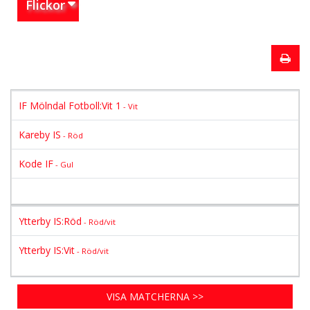
Flickor
IF Mölndal Fotboll:Vit 1
- Vit
Kareby IS
- Röd
Kode IF
- Gul
Ytterby IS:Röd
- Röd/vit
Ytterby IS:Vit
- Röd/vit
VISA MATCHERNA >>