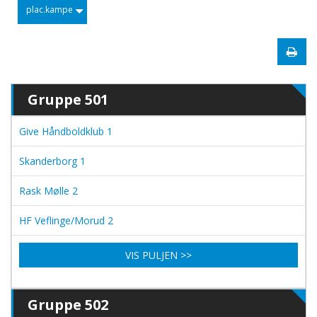
plac.kampe
Gruppe 501
Give Håndboldklub 1
Skanderborg 1
Rask Mølle 2
HF Veflinge/Morud 2
VIS PULJEN >>
Gruppe 502