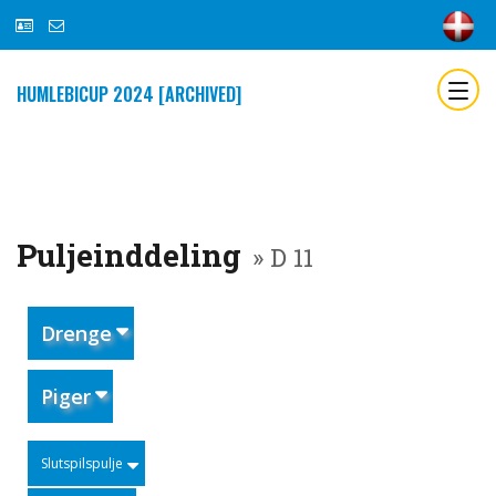
HUMLEBICUP 2024 [ARCHIVED]
Puljeinddeling
» D 11
Drenge
Piger
Slutspilspulje