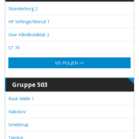
Skanderborg 2
HF Veflinge/Morud 1
Give Håndboldklub 2
ST 70
VIS PULJEN >>
Gruppe 503
Rask Mølle 1
Nakskov
Smidstrup
Tørring