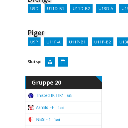
U9D
U11D-B1
U11D-B2
U13D-A
U1
Piger
U9P
U11P-A
U11P-B1
U11P-B2
U13
Slutspil
Gruppe 20
Thisted IK:TIK1
- Blå
Asmild FH
- Rød
NBSIF:1
- Rød