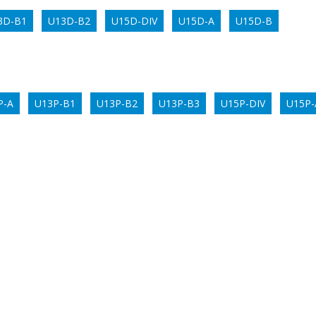
3D-B1
U13D-B2
U15D-DIV
U15D-A
U15D-B
P-A
U13P-B1
U13P-B2
U13P-B3
U15P-DIV
U15P-