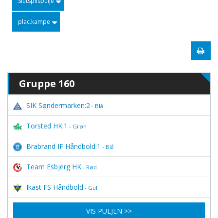
Slutspilspulje
plac.kampe
Gruppe 160
SIK Søndermarken:2
- Blå
Torsted HK:1
- Grøn
Brabrand IF Håndbold:1
- Blå
Team Esbjerg HK
- Rød
Ikast FS Håndbold
- Gul
VIS PULJEN >>