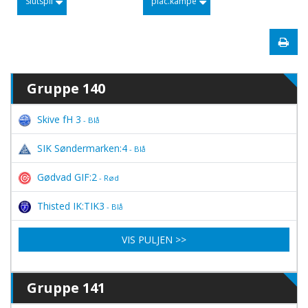
Slutspil
plac.kampe
Gruppe 140
Skive fH 3
- Blå
SIK Søndermarken:4
- Blå
Gødvad GIF:2
- Rød
Thisted IK:TIK3
- Blå
VIS PULJEN >>
Gruppe 141