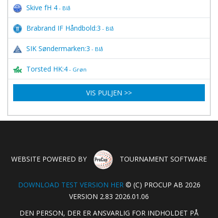
Skive fH 4
- Blå
Brabrand IF Håndbold:3
- Blå
SIK Søndermarken:3
- Blå
Torsted HK:4
- Grøn
VIS PULJEN >>
WEBSITE POWERED BY
TOURNAMENT SOFTWARE
DOWNLOAD TEST VERSION HER
© (C) PROCUP AB 2026
VERSION 2.83 2026.01.06
DEN PERSON, DER ER ANSVARLIG FOR INDHOLDET PÅ