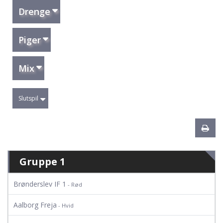
Drenge
Piger
Mix
Slutspil
Gruppe 1
Brønderslev IF 1
- Rød
Aalborg Freja
- Hvid