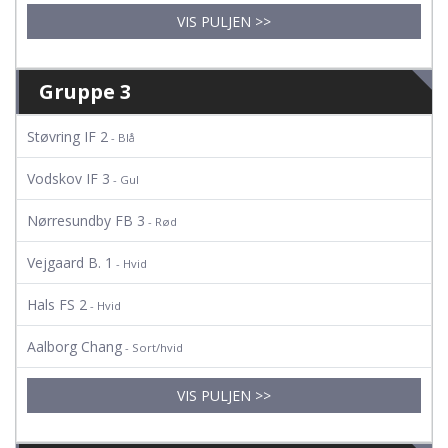
VIS PULJEN >>
Gruppe 3
Støvring IF 2
- Blå
Vodskov IF 3
- Gul
Nørresundby FB 3
- Rød
Vejgaard B. 1
- Hvid
Hals FS 2
- Hvid
Aalborg Chang
- Sort/hvid
VIS PULJEN >>