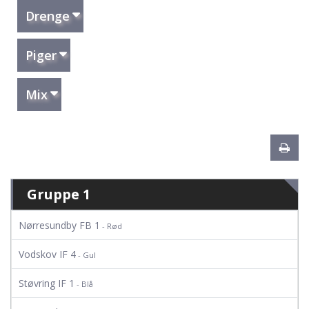
Drenge
Piger
Mix
Gruppe 1
Nørresundby FB 1
- Rød
Vodskov IF 4
- Gul
Støvring IF 1
- Blå