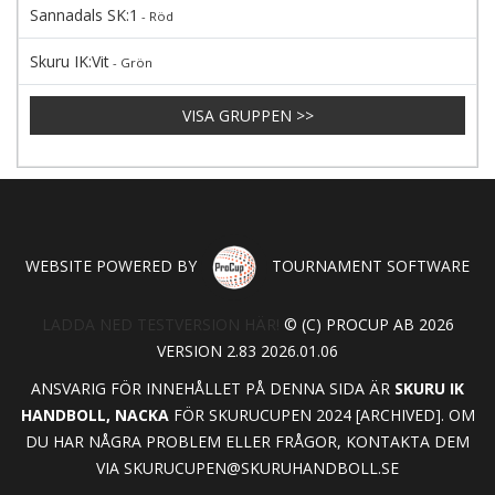
Sannadals SK:1
- Röd
Skuru IK:Vit
- Grön
VISA GRUPPEN >>
WEBSITE POWERED BY
TOURNAMENT SOFTWARE
LADDA NED TESTVERSION HÄR!
© (C) PROCUP AB 2026
VERSION 2.83 2026.01.06
ANSVARIG FÖR INNEHÅLLET PÅ DENNA SIDA ÄR
SKURU IK
HANDBOLL, NACKA
FÖR SKURUCUPEN 2024 [ARCHIVED]. OM
DU HAR NÅGRA PROBLEM ELLER FRÅGOR, KONTAKTA DEM
VIA
SKURUCUPEN@SKURUHANDBOLL.SE