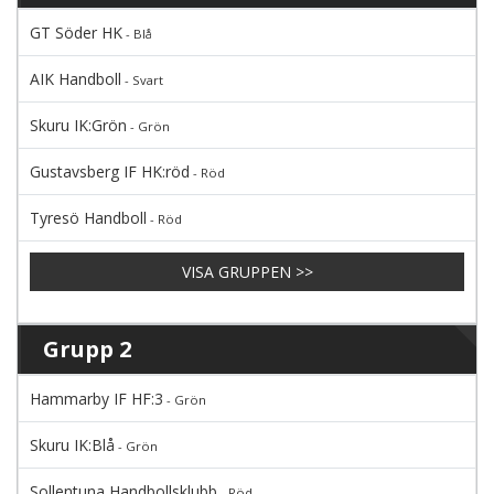
GT Söder HK
- Blå
AIK Handboll
- Svart
Skuru IK:Grön
- Grön
Gustavsberg IF HK:röd
- Röd
Tyresö Handboll
- Röd
VISA GRUPPEN >>
Grupp 2
Hammarby IF HF:3
- Grön
Skuru IK:Blå
- Grön
Sollentuna Handbollsklubb
- Röd