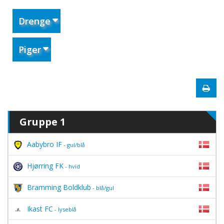
Drenge
Piger
Gruppe 1
Aabybro IF
- gul/blå
Hjørring FK
- hvid
Bramming Boldklub
- blå/gul
Ikast FC
- lyseblå