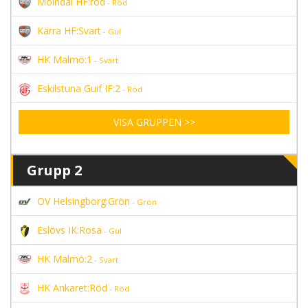
Mölndal HF:röd
- Röd
Kärra HF:Svart
- Gul
HK Malmö:1
- Svart
Eskilstuna Guif IF:2
- Röd
VISA GRUPPEN >>
Grupp 2
OV Helsingborg:Grön
- Grön
Eslövs IK:Rosa
- Gul
HK Malmö:2
- Svart
HK Ankaret:Röd
- Röd