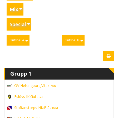
Mix
Special
Slutspel A
Slutspel B
Grupp 1
OV Helsingborg:Vit
- Grön
Eslövs IK:Gul
- Gul
Staffanstorps HK:Blå
- Röd