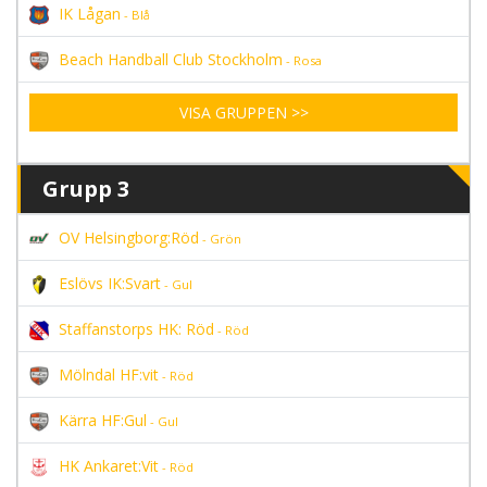
IK Lågan
- Blå
Beach Handball Club Stockholm
- Rosa
VISA GRUPPEN >>
Grupp 3
OV Helsingborg:Röd
- Grön
Eslövs IK:Svart
- Gul
Staffanstorps HK: Röd
- Röd
Mölndal HF:vit
- Röd
Kärra HF:Gul
- Gul
HK Ankaret:Vit
- Röd