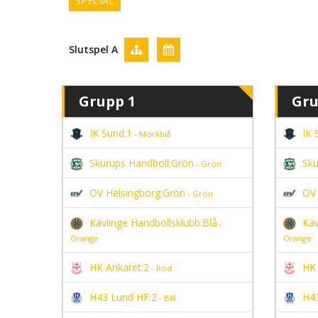
SPECIAL
Slutspel A
Grupp 1
Gru
IK Sund:1
IK 
- Mörkblå
Skurups Handboll:Grön
Sku
- Grön
OV Helsingborg:Grön
OV 
- Grön
Kävlinge Handbollsklubb:Blå
Käv
-
Orange
Orange
HK Ankaret:2
HK 
- Röd
H43 Lund HF:2
H43
- Blå