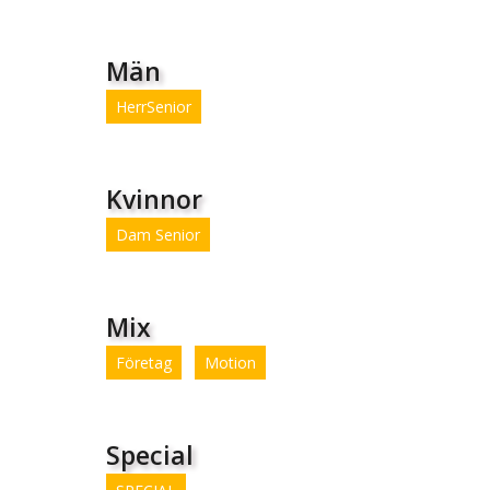
Män
HerrSenior
Kvinnor
Dam Senior
Mix
Företag
Motion
Special