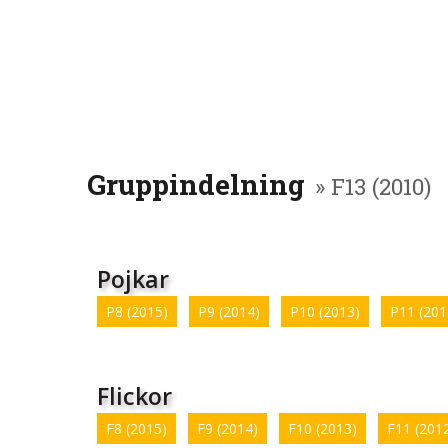
Gruppindelning
» F13 (2010)
Pojkar
P8 (2015)
P9 (2014)
P10 (2013)
P11 (201
Flickor
F8 (2015)
F9 (2014)
F10 (2013)
F11 (201