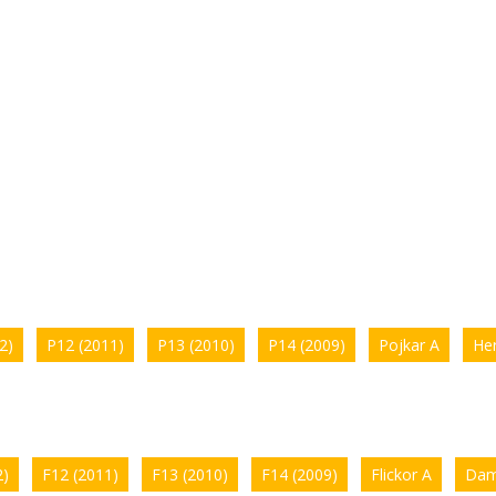
2)
P12 (2011)
P13 (2010)
P14 (2009)
Pojkar A
Her
2)
F12 (2011)
F13 (2010)
F14 (2009)
Flickor A
Dam