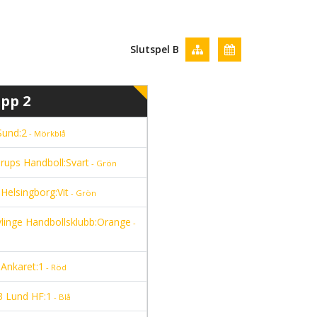
Slutspel B
pp 2
Sund:2
- Mörkblå
rups Handboll:Svart
- Grön
Helsingborg:Vit
- Grön
linge Handbollsklubb:Orange
-
Ankaret:1
- Röd
 Lund HF:1
- Blå