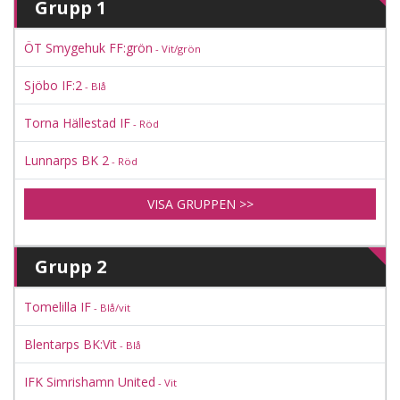
Grupp 1
ÖT Smygehuk FF:grön
- Vit/grön
Sjöbo IF:2
- Blå
Torna Hällestad IF
- Röd
Lunnarps BK 2
- Röd
VISA GRUPPEN >>
Grupp 2
Tomelilla IF
- Blå/vit
Blentarps BK:Vit
- Blå
IFK Simrishamn United
- Vit