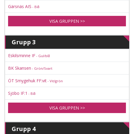
Gärsnäs AIS
- Blå
VISA GRUPPEN >>
Grupp 3
Eskilsminne IF
- Gul/blå
BK Skansen
- Grön/Svart
ÖT Smygehuk FF:vit
- Vit/grön
Sjöbo IF:1
- Blå
VISA GRUPPEN >>
Grupp 4