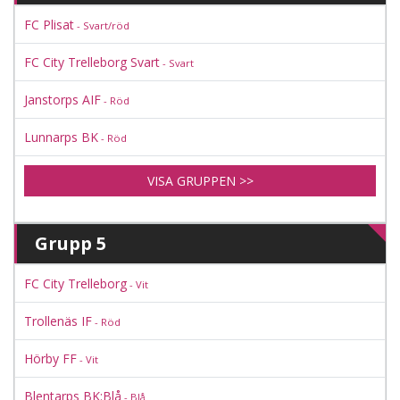
FC Plisat
- Svart/röd
FC City Trelleborg Svart
- Svart
Janstorps AIF
- Röd
Lunnarps BK
- Röd
VISA GRUPPEN >>
Grupp 5
FC City Trelleborg
- Vit
Trollenäs IF
- Röd
Hörby FF
- Vit
Blentarps BK:Blå
- Blå