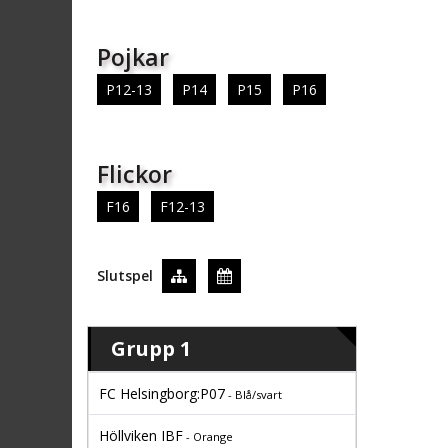
Pojkar
P12-13
P14
P15
P16
Flickor
F16
F12-13
Slutspel
Grupp 1
FC Helsingborg:P07
- Blå/svart
Höllviken IBF
- Orange