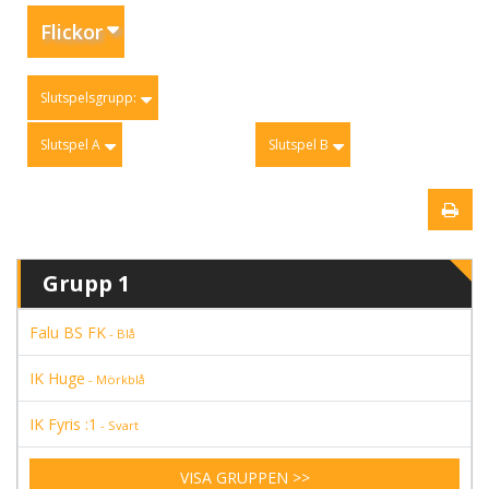
Flickor
Slutspelsgrupp:
Slutspel A
Slutspel B
Grupp 1
Falu BS FK
- Blå
IK Huge
- Mörkblå
IK Fyris :1
- Svart
VISA GRUPPEN >>