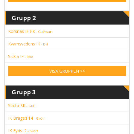
Grupp 2
Korsnäs IF FK
- Gul/svart
Kvarnsvedens IK
- Blå
Sickla IF
- Röd
VISA GRUPPEN >>
Grupp 3
Slätta SK
- Gul
IK Brage:F14
- Grön
IK Fyris :2
- Svart