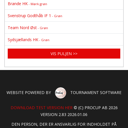
Brande HK
- Mørk grøn
Svenstrup Godthåb IF 1
- Grøn
Team Nord Øst
- Grøn
Sydsjællands HK
- Grøn
VIS PULJEN >>
WEBSITE POWERED BY
TOURNAMENT SOFTWARE
DOWNLOAD TEST VERSION HER
© (C) PROCUP AB 2026
VERSION 2.83 2026.01.06
DEN PERSON, DER ER ANSVARLIG FOR INDHOLDET PÅ