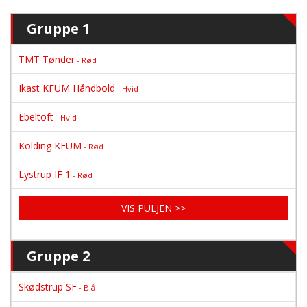
Gruppe 1
TMT Tønder
- Rød
Ikast KFUM Håndbold
- Hvid
Ebeltoft
- Hvid
Kolding KFUM
- Rød
Lystrup IF 1
- Rød
VIS PULJEN >>
Gruppe 2
Skødstrup SF
- Blå