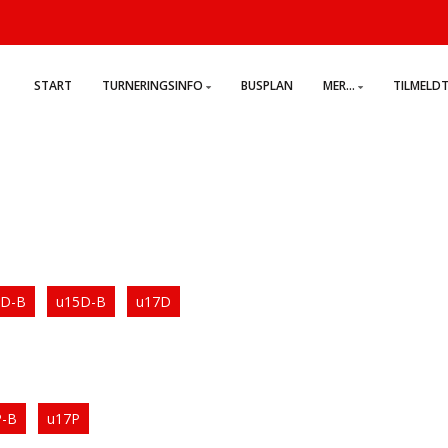
START
TURNERINGSINFO
BUSPLAN
MER...
TILMELD
3D-B
u15D-B
u17D
P-B
u17P