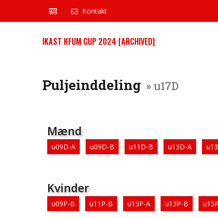
Kontakt
IKAST KFUM CUP 2024 [ARCHIVED]
Puljeinddeling
» u17D
Mænd
u09D-A
u09D-B
u11D-B
u13D-A
u1
Kvinder
u09P-B
u11P-B
u13P-A
u13P-B
u15