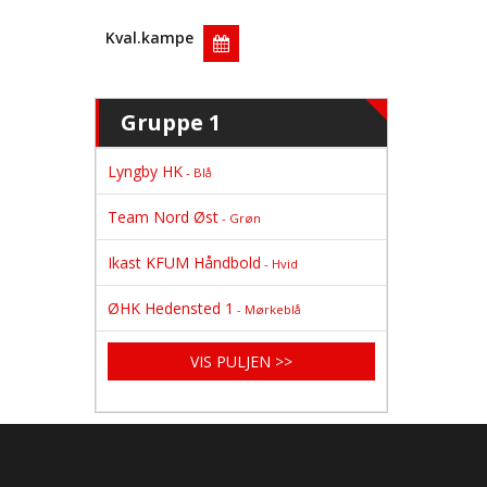
Kval.kampe
Gruppe 1
Lyngby HK
- Blå
Team Nord Øst
- Grøn
Ikast KFUM Håndbold
- Hvid
ØHK Hedensted 1
- Mørkeblå
VIS PULJEN >>